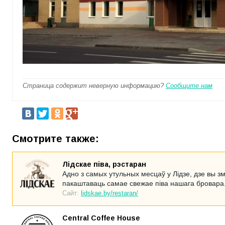
Страница содержит неверную информацию?
Сообщите нам
Смотрите также:
Лідскае піва, рэстаран
Адно з самых утульных месцаў у Лідзе, дзе вы 
пакаштаваць самае свежае піва нашага бровара
Сайт:
lidskae.by/restaran/
Central Coffee House