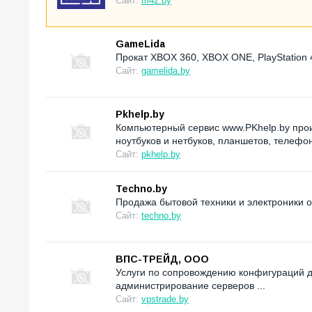
Сайт:
m42.by
GameLida
Прокат XBOX 360, XBOX ONE, PlayStation 
Сайт:
gamelida.by
Pkhelp.by
Компьютерный сервис www.PKhelp.by про
ноутбуков и нетбуков, планшетов, телефо
Сайт:
pkhelp.by
Techno.by
Продажа бытовой техники и электроники 
Сайт:
techno.by
ВПС-ТРЕЙД, ООО
Услуги по сопровождению конфигураций дл
администрирование серверов ...
Сайт:
vpstrade.by