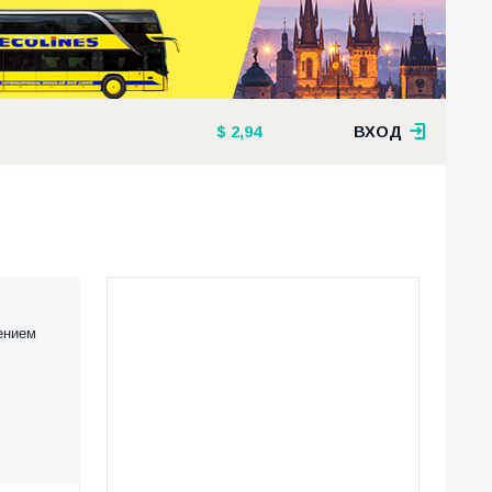
2,94
ВХОД
ением