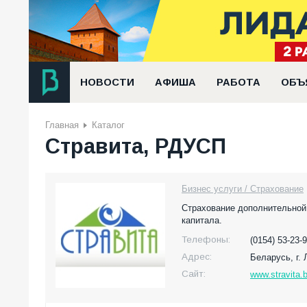
НОВОСТИ
АФИША
РАБОТА
ОБЪ
Главная
Каталог
Стравита, РДУСП
Бизнес услуги / Страхование
Страхование дополнительной 
капитала.
Телефоны:
(0154) 53-23-
Адрес:
Беларусь,
г.
Сайт:
www.stravita.