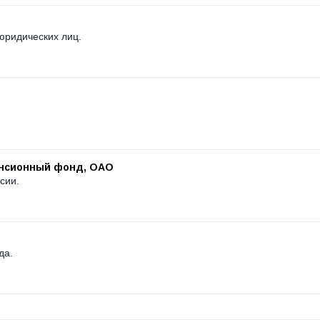
юридических лиц.
енсионный фонд, ОАО
сии.
да.