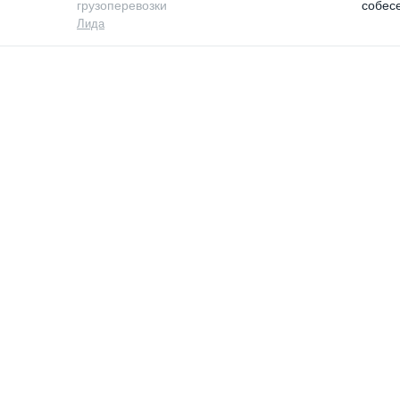
грузоперевозки
собес
Лида