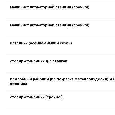
машинист штукатурной станции (срочно!)
машинист штукатурной станции (срочно!)
истопник (осенне-зимний сезон)
столяр-станочник д/о станков
подсобный рабочий (по покраске металлоизделий) м.б
женщина
столяр-станочник (срочно!)