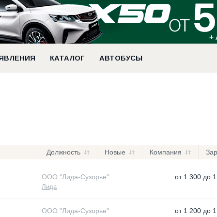
ЯВЛЕНИЯ
КАТАЛОГ
АВТОБУСЫ
Должность
Новые
Компания
За
ООО "Лида-Сузорье"
от
1 300
до
1
Лида
ООО "Лида-Сузорье"
от
1 200
до
1