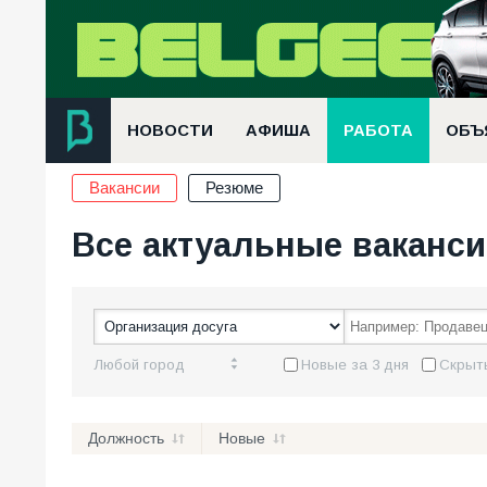
НОВОСТИ
АФИША
РАБОТА
ОБЪ
Вакансии
Резюме
Все актуальные ваканс
Любой город
Новые за 3 дня
Скрыть
Должность
Новые