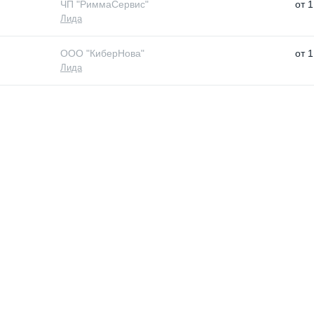
ЧП "РиммаСервис"
от
1
Лида
ООО "КиберНова"
от
1
Лида