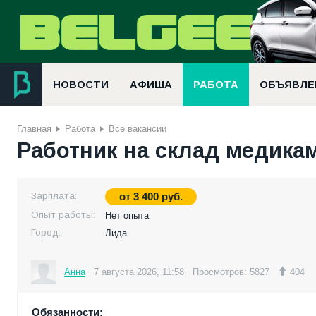
НОВОСТИ
АФИША
РАБОТА
ОБЪЯВЛЕ
Главная
Работа
Все вакансии
Работник на склад медика
Зарплата:
от
3 400
руб.
Опыт работы:
Нет опыта
Город:
Лида
Анна
7 августа 2026, 11:58
Просмотров: 5827
404
Обязанности: