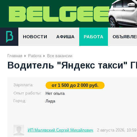
НОВОСТИ
АФИША
РАБОТА
ОБЪЯВЛЕ
Главная
Работа
Все вакансии
Водитель "Яндекс такси"
Зарплата:
от
1 500
до
2 000
руб.
Опыт работы:
Нет опыта
Город:
Лида
ИП Малявский Сергей Михайлович
2 августа 2026, 10:59