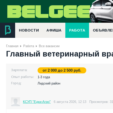
НОВОСТИ
АФИША
РАБОТА
ОБЪЯВЛЕ
Главная
Работа
Все вакансии
Главный ветеринарный вр
Зарплата:
от
2 000
до
2 500
руб.
Опыт работы:
1-3 года
Город:
Лидский район
КСУП "Едки-Агро"
6 августа 2026, 12:13
Просмотров: 3