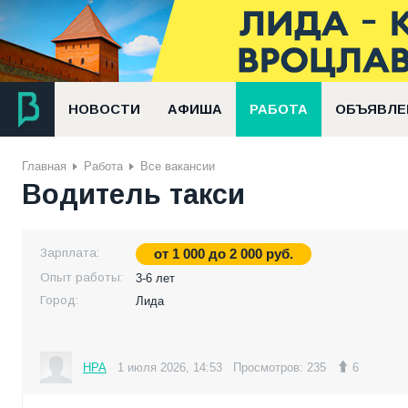
НОВОСТИ
АФИША
РАБОТА
ОБЪЯВЛЕ
Главная
Работа
Все вакансии
Водитель такси
Зарплата:
от
1 000
до
2 000
руб.
Опыт работы:
3-6 лет
Город:
Лида
НРА
1 июля 2026, 14:53
Просмотров: 235
6