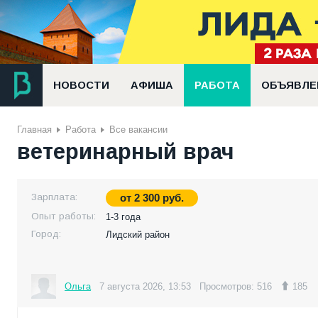
НОВОСТИ
АФИША
РАБОТА
ОБЪЯВЛЕ
Главная
Работа
Все вакансии
ветеринарный врач
Зарплата:
от
2 300
руб.
Опыт работы:
1-3 года
Город:
Лидский район
Ольга
7 августа 2026, 13:53
Просмотров: 516
185