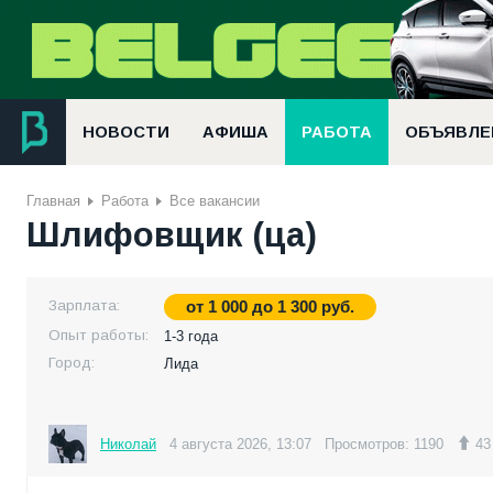
НОВОСТИ
АФИША
РАБОТА
ОБЪЯВЛЕ
Главная
Работа
Все вакансии
Шлифовщик (ца)
Зарплата:
от
1 000
до
1 300
руб.
Опыт работы:
1-3 года
Город:
Лида
Николай
4 августа 2026, 13:07
Просмотров: 1190
43