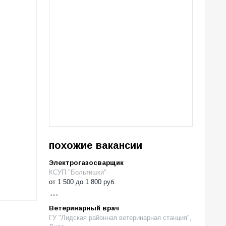
похожие вакансии
Электрогазосварщик
КСУП "Больтишки"
от
1 500
до
1 800
руб.
Ветеринарный врач
ГУ "Лидская районная ветеринарная станция",