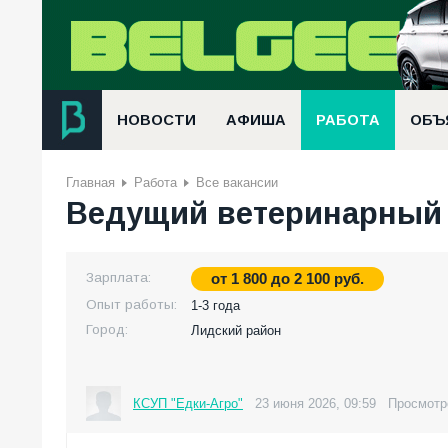
НОВОСТИ
АФИША
РАБОТА
ОБЪ
Главная
Работа
Все вакансии
Ведущий ветеринарный
Зарплата:
от
1 800
до
2 100
руб.
Опыт работы:
1-3 года
Город:
Лидский район
КСУП "Едки-Агро"
23 июня 2026, 09:59
Просмотр