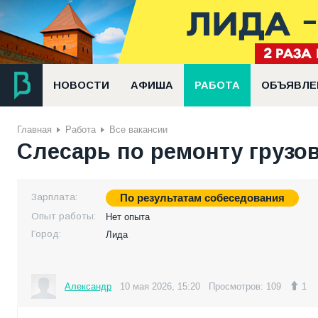
НОВОСТИ
АФИША
РАБОТА
ОБЪЯВЛЕ
Главная
Работа
Все вакансии
Слесарь по ремонту грузо
Зарплата:
По результатам собеседования
Опыт работы:
Нет опыта
Город:
Лида
Александр
10 мая 2026, 15:20
Просмотров: 109
1