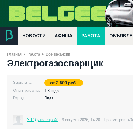
НОВОСТИ
АФИША
РАБОТА
ОБЪЯВЛЕ
Главная
Работа
Все вакансии
Электрогазосварщик
Зарплата:
от
2 500
руб.
Опыт работы:
1-3 года
Город:
Лида
УП "Дитва-строй"
6 августа 2026, 14:20
Просмотров: 40