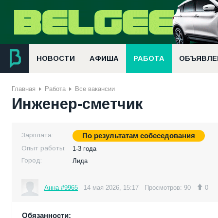
НОВОСТИ
АФИША
РАБОТА
ОБЪЯВЛЕ
Главная
Работа
Все вакансии
Инженер-сметчик
Зарплата:
По результатам собеседования
Опыт работы:
1-3 года
Город:
Лида
Анна #9965
14 мая 2026, 15:17
Просмотров: 90
0
Обязанности: