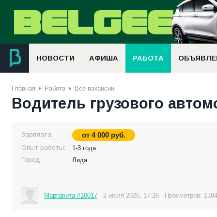
НОВОСТИ
АФИША
РАБОТА
ОБЪЯВЛЕ
Главная
Работа
Все вакансии
Водитель грузового автом
Зарплата:
от
4 000
руб.
Опыт работы:
1-3 года
Город:
Лида
Маргарита #10017
2 июля 2026, 17:26
Просмотров: 138