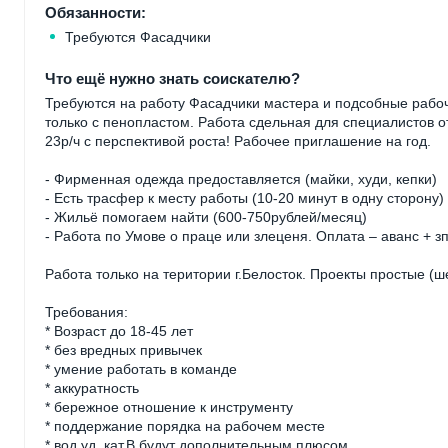
Обязанности:
Требуются Фасадчики
Что ещё нужно знать соискателю?
Требуются на работу Фасадчики мастера и подсобные рабо
только с пенопластом. Работа сдельная для специалистов о
23р/ч с перспективой роста! Рабочее приглашение на год.
- Фирменная одежда предоставляется (майки, худи, кепки)
- Есть трасфер к месту работы (10-20 минут в одну сторону)
- Жильё помогаем найти (600-750рублей/месяц)
- Работа по Умове о праце или злеценя. Оплата – аванс + з
Работа только на територии г.Белосток. Проекты простые (ш
Требования:
* Возраст до 18-45 лет
* без вредных привычек
* умение работать в команде
* аккуратность
* бережное отношение к инструменту
* поддержание порядка на рабочем месте
* вод.уд. кат.В будут дополнительным плюсом