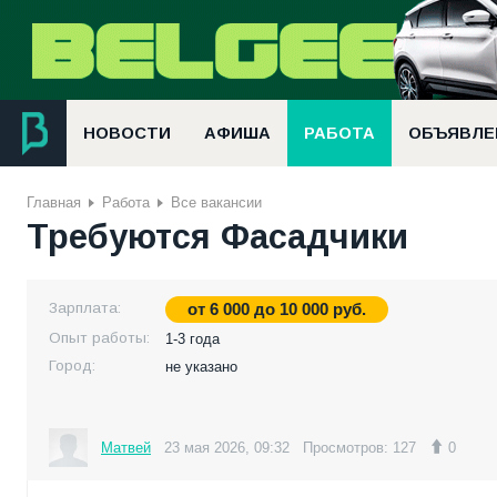
НОВОСТИ
АФИША
РАБОТА
ОБЪЯВЛЕ
Главная
Работа
Все вакансии
Требуются Фасадчики
Зарплата:
от
6 000
до
10 000
руб.
Опыт работы:
1-3 года
Город:
не указано
Матвей
23 мая 2026, 09:32
Просмотров: 127
0