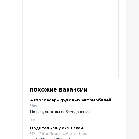
похожие вакансии
Автослесарь грузовых автомобилей
Чауп
По результатам собеседования
Водитель Яндекс Такси
ЧУП "ТаксЛакшериАвто", Лида