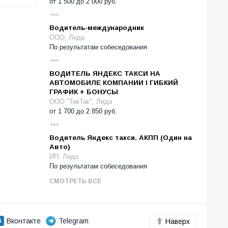
от
1 500
до
2 000
руб.
Водитель-международник
ООО, Лида
По результатам собеседования
ВОДИТЕЛЬ ЯНДЕКС ТАКСИ НА
АВТОМОБИЛЕ КОМПАНИИ l ГИБКИЙ
ГРАФИК + БОНУСЫ
ООО "ТикТак", Лида
от
1 700
до
2 850
руб.
Водитель Яндекс такси. АКПП (Один на
Авто)
ИП, Лида
По результатам собеседования
СМОТРЕТЬ ВСЕ
Вконтакте
Telegram
Наверх