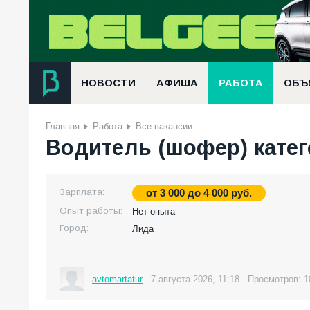
НОВОСТИ
АФИША
РАБОТА
ОБЪ
Главная
Работа
Все вакансии
Водитель (шофер) катег
Зарплата:
от
3 000
до
4 000
руб.
Опыт работы:
Нет опыта
Город:
Лида
avtomartatur
7 августа 2026, 11:18
Просмотров: 1