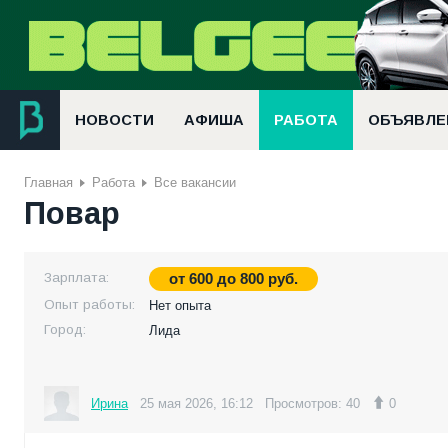
НОВОСТИ
АФИША
РАБОТА
ОБЪЯВЛЕ
Главная
Работа
Все вакансии
Повар
Зарплата:
от
600
до
800
руб.
Опыт работы:
Нет опыта
Город:
Лида
Ирина
25 мая 2026, 16:12
Просмотров: 40
0