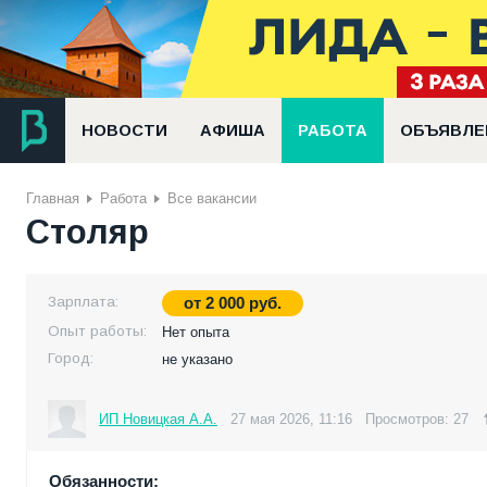
НОВОСТИ
АФИША
РАБОТА
ОБЪЯВЛЕ
Главная
Работа
Все вакансии
Столяр
Зарплата:
от
2 000
руб.
Опыт работы:
Нет опыта
Город:
не указано
ИП Новицкая А.А.
27 мая 2026, 11:16
Просмотров: 27
Обязанности: