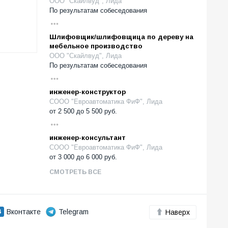
ООО "Скайлвуд", Лида
По результатам собеседования
Шлифовщик/шлифовщица по дереву на
мебельное производство
ООО "Скайлвуд", Лида
По результатам собеседования
инженер-конструктор
СООО "Евроавтоматика ФиФ", Лида
от
2 500
до
5 500
руб.
инженер-консультант
СООО "Евроавтоматика ФиФ", Лида
от
3 000
до
6 000
руб.
СМОТРЕТЬ ВСЕ
Вконтакте
Telegram
Наверх