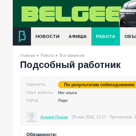
НОВОСТИ
АФИША
РАБОТА
ОБЪ
Главная
Работа
Все вакансии
Подсобный работник
Зарплата:
По результатам собеседования
Опыт работы:
Нет опыта
Город:
Лида
Андрей Позняк
29 мая 2026, 12:17
Просмотров: 
Обязанности: