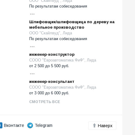
ООО "Скайлвуд", Лида
По результатам собеседования
Шлифовщик/шлифовщица по дереву на
мебельное производство
ООО "Скайлвуд", Лида
По результатам собеседования
инженер-конструктор
СООО "Евроавтоматика ФиФ", Лида
от
2 500
до
5 500
руб.
инженер-консультант
СООО "Евроавтоматика ФиФ", Лида
от
3 000
до
6 000
руб.
СМОТРЕТЬ ВСЕ
Вконтакте
Telegram
Наверх