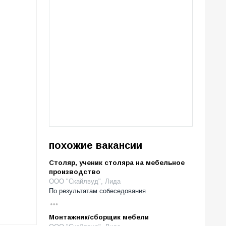
похожие вакансии
Столяр, ученик столяра на мебельное
производство
ООО "Скайлвуд", Лида
По результатам собеседования
Монтажник/сборщик мебели