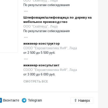
ООО "Скайлвуд", Лида
По результатам собеседования
Шлифовщик/шлифовщица по дереву на
мебельное производство
ООО "Скайлвуд", Лида
По результатам собеседования
инженер-конструктор
СООО "Евроавтоматика ФиФ", Лида
от
2 500
до
5 500
руб.
инженер-консультант
СООО "Евроавтоматика ФиФ", Лида
от
3 000
до
6 000
руб.
СМОТРЕТЬ ВСЕ
Вконтакте
Telegram
Наверх