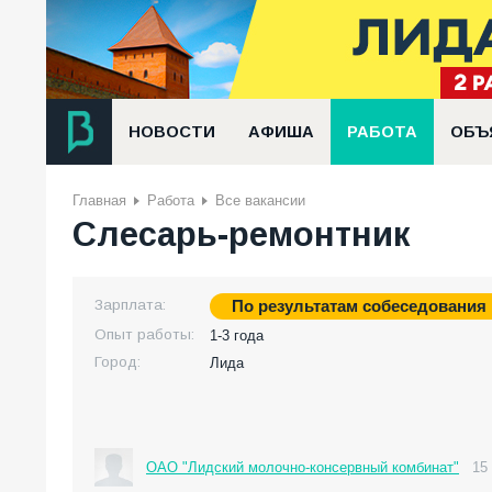
НОВОСТИ
АФИША
РАБОТА
ОБЪ
Главная
Работа
Все вакансии
Слесарь-ремонтник
Зарплата:
По результатам собеседования
Опыт работы:
1-3 года
Город:
Лида
ОАО "Лидский молочно-консервный комбинат"
15