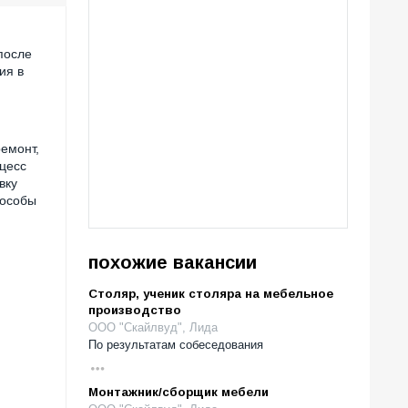
после
ия в
ремонт,
оцесс
вку
пособы
похожие вакансии
Столяр, ученик столяра на мебельное
производство
ООО "Скайлвуд", Лида
По результатам собеседования
Монтажник/сборщик мебели