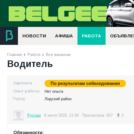
НОВОСТИ
АФИША
РАБОТА
ОБЪЯВЛЕ
Главная
Работа
Все вакансии
Водитель
Зарплата:
По результатам собеседования
Опыт работы:
Нет опыта
Город:
Лидский район
Руслан
8 июля 2026, 13:30
Просмотров: 657
3
Обязанности: