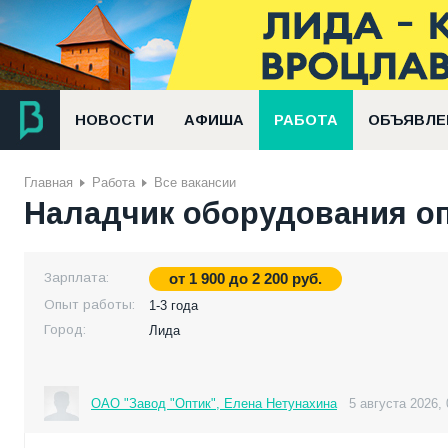
НОВОСТИ
АФИША
РАБОТА
ОБЪЯВЛЕ
Главная
Работа
Все вакансии
Наладчик оборудования оп
Зарплата:
от
1 900
до
2 200
руб.
Опыт работы:
1-3 года
Город:
Лида
ОАО "Завод "Оптик", Елена Нетунахина
5 августа 2026, 