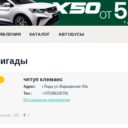
ЯВЛЕНИЯ
КАТАЛОГ
АВТОБУСЫ
ригады
чптуп клеманс
Адрес:
г.Лида ул.Варшавская 43а
Тел.:
+375296135791
Все вакансии предприятия
отров: 160
2