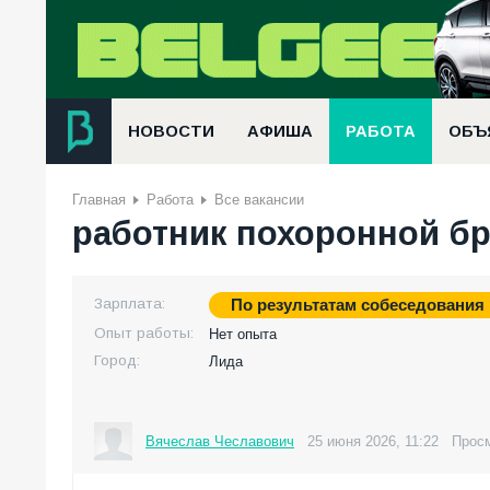
НОВОСТИ
АФИША
РАБОТА
ОБЪ
Главная
Работа
Все вакансии
работник похоронной б
Зарплата:
По результатам собеседования
Опыт работы:
Нет опыта
Город:
Лида
Вячеслав Чеславович
25 июня 2026, 11:22
Просм