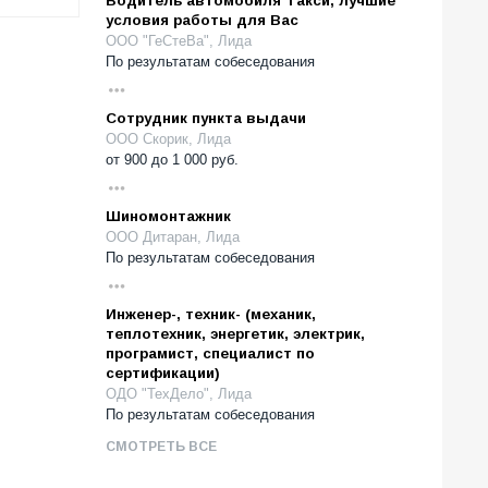
Водитель автомобиля Такси, лучшие
условия работы для Вас
ООО "ГеСтеВа", Лида
По результатам собеседования
Сотрудник пункта выдачи
ООО Скорик, Лида
от
900
до
1 000
руб.
Шиномонтажник
ООО Дитаран, Лида
По результатам собеседования
Инженер-, техник- (механик,
теплотехник, энергетик, электрик,
програмист, специалист по
сертификации)
ОДО "ТехДело", Лида
По результатам собеседования
СМОТРЕТЬ ВСЕ