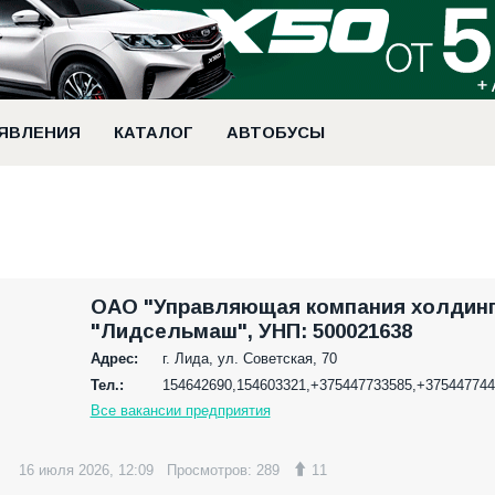
ЯВЛЕНИЯ
КАТАЛОГ
АВТОБУСЫ
ОАО "Управляющая компания холдин
"Лидсельмаш", УНП: 500021638
Адрес:
г. Лида, ул. Советская, 70
Тел.:
154642690
154603321
+375447733585
+375447744
Все вакансии предприятия
16 июля 2026, 12:09
Просмотров: 289
11