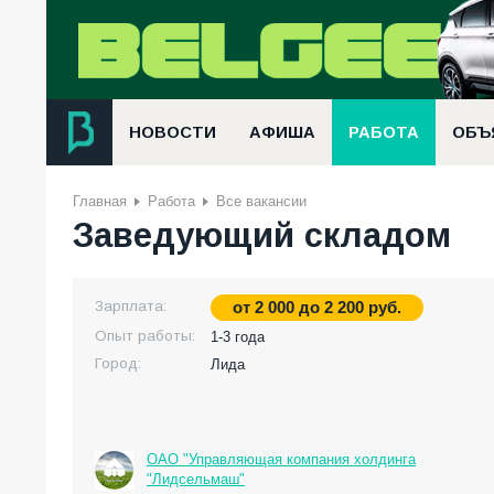
НОВОСТИ
АФИША
РАБОТА
ОБЪ
Главная
Работа
Все вакансии
Заведующий складом
Зарплата:
от
2 000
до
2 200
руб.
Опыт работы:
1-3 года
Город:
Лида
ОАО "Управляющая компания холдинга
"Лидсельмаш"