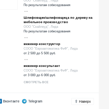
ООО "Скайлвуд", Лида
По результатам собеседования
Шлифовщик/шлифовщица по дереву на
мебельное производство
ООО "Скайлвуд", Лида
По результатам собеседования
инженер-конструктор
СООО "Евроавтоматика ФиФ", Лида
от
2 500
до
5 500
руб.
инженер-консультант
СООО "Евроавтоматика ФиФ", Лида
от
3 000
до
6 000
руб.
СМОТРЕТЬ ВСЕ
Вконтакте
Telegram
Наверх