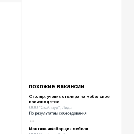
похожие вакансии
Столяр, ученик столяра на мебельное
производство
ООО "Скайлвуд", Лида
По результатам собеседования
Монтажник/сборщик мебели