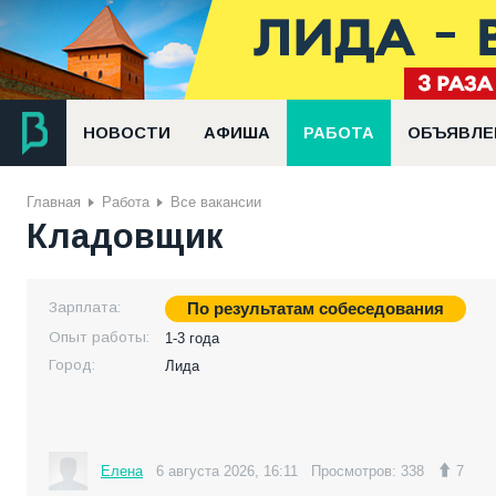
НОВОСТИ
АФИША
РАБОТА
ОБЪЯВЛЕ
Главная
Работа
Все вакансии
Кладовщик
Зарплата:
По результатам собеседования
Опыт работы:
1-3 года
Город:
Лида
Елена
6 августа 2026, 16:11
Просмотров: 338
7