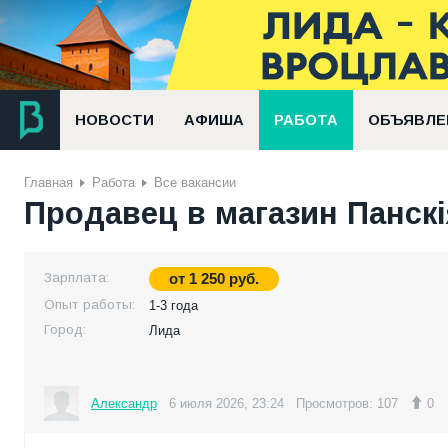
НОВОСТИ
АФИША
РАБОТА
ОБЪЯВЛЕ
Главная
Работа
Все вакансии
Продавец в магазин Панскі
Зарплата:
от
1 250
руб.
Опыт работы:
1-3 года
Город:
Лида
Александр
6 июля 2026, 23:24
Просмотров: 107
0