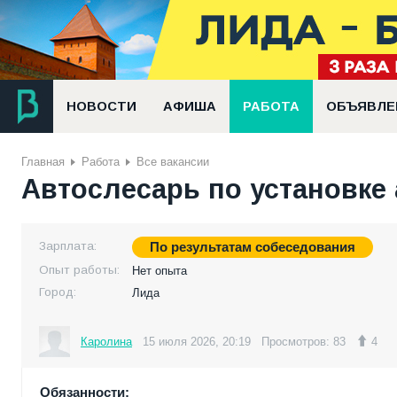
НОВОСТИ
АФИША
РАБОТА
ОБЪЯВЛЕ
Главная
Работа
Все вакансии
Автослесарь по установке
Зарплата:
По результатам собеседования
Опыт работы:
Нет опыта
Город:
Лида
Каролина
15 июля 2026, 20:19
Просмотров: 83
4
Обязанности: