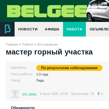
НОВОСТИ
АФИША
РАБОТА
ОБЪЯВЛЕ
Главная
Работа
Все вакансии
мастер горный участка
Зарплата:
По результатам собеседования
Опыт работы:
1-3 года
Город:
Лида
отд. кадр.
9 июля 2026, 10:59
Просмотров: 24
0
Обязанности: