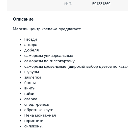
УНП:
591331869
Описание
Магазин центр крепежа предлагает:
Гвозди
анкера
дюбеля
саморезы универсальные
саморезы по гипсокартону
саморезы кровельные (широкий выбор цветов по катал
шурупы
заклёпки
болты
винты
гайки
свёрла
спец. крепеж
обрезные круги.
Пена монтажная
герметики
силиконы.