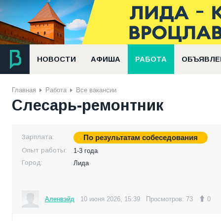
НОВОСТИ
АФИША
РАБОТА
ОБЪЯВЛЕ
Главная
Работа
Все вакансии
Слесарь-ремонтник
Зарплата:
По результатам собеседования
Опыт работы:
1-3 года
Город:
Лида
Аленвэйд
10 июня 2026, 15:39
Просмотров: 73
0