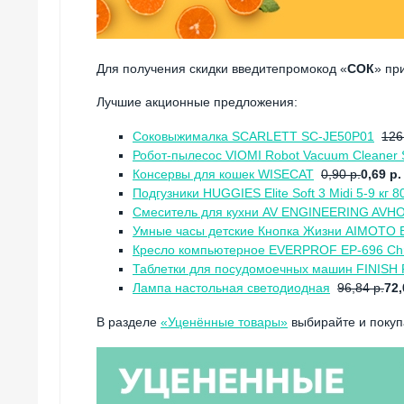
Для получения скидки введитепромокод «
СОК
» пр
Лучшие акционные предложения:
Соковыжималка SCARLETT SC-JE50P01
126
Робот-пылесос VIOMI Robot Vacuum Cleaner
Консервы для кошек WISECAT
0,90 р.
0,69 р.
Подгузники HUGGIES Elite Soft 3 Midi 5-9 кг 8
Смеситель для кухни AV ENGINEERING AVH
Умные часы детские Кнопка Жизни AIMOTO E
Кресло компьютерное EVERPROF EP-696 Ch
Таблетки для посудомоечных машин FINISH P
Лампа настольная светодиодная
96,84 р.
72,
В разделе
«Уценённые товары»
выбирайте и поку