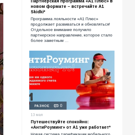
Партнерская программа «А1 Плюс» в
новом формате – встречайте A1
Skidki*
Программа лояльности «A1 Плюс»
продолжает развиваться и обновляться!
Отдельное внимание получило
партнерское направление, которое стало
более заметным …
0
РАЗНОЕ
13 мая
Путешествуйте спокойно:
«АнтиРоуминг» от A1 уже работает*
Новая система тарификации мобильного