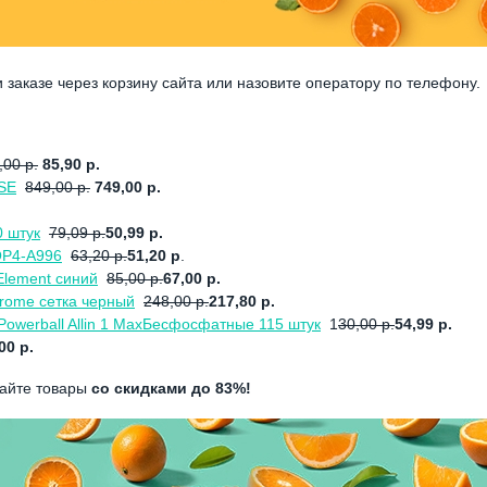
и заказе через корзину сайта или назовите оператору по телефону.
,00 р.
85,90 р.
 SE
849,00 р.
749,00 р.
0 штук
79,09 р.
50,99 р.
OP4-A996
63,20 р.
51,20 р
.
lement синий
85,00 р.
67,00 р.
rome сетка черный
248,00 р.
217,80 р.
owerball Allin 1 MaxБесфосфатные 115 штук
1
30,00 р.
54,99 р.
00 р.
пайте товары
со скидками до 83%!