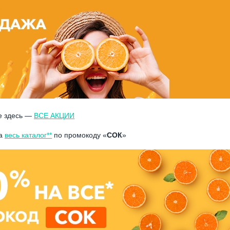
е здесь —
ВСЕ АКЦИИ
а
весь каталог**
по промокоду «
СОК
»