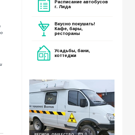
Расписание автобусов
г. Лида
Вкусно покушать!
и
Кафе, бары,
го
рестораны
Усадьбы, бани,
коттеджи
и
0
РЕГИОН
ОБЩЕСТВО