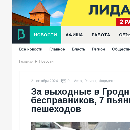
НОВОСТИ
АФИША
РАБОТА
ОБЪ
Все новости
Главное
Власть
Регион
Обществ
Главная
Новости
21 октября 2024
0
Авто
,
Регион
,
Инцидент
За выходные в Гродн
бесправников, 7 пья
пешеходов