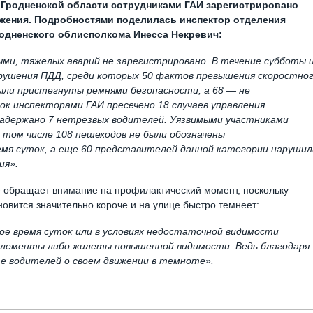
в Гродненской области сотрудниками ГАИ зарегистрировано
жения. Подробностями поделилась инспектор отделения
родненского облисполкома Инесса Некревич:
ми, тяжелых аварий не зарегистрировано. В течение субботы 
нарушения ПДД, среди которых 50 фактов превышения скоростно
были пристегнуты ремнями безопасности, а 68 — не
к инспекторами ГАИ пресечено 18 случаев управления
задержано 7 нетрезвых водителей. Уязвимыми участниками
 том числе 108 пешеходов не были обозначены
я суток, а еще 60 представителей данной категории нарушил
ия».
е обращает внимание на профилактический момент, поскольку
новится значительно короче и на улице быстро темнеет:
е время суток или в условиях недостаточной видимости
лементы либо жилеты повышенной видимости. Ведь благодаря
е водителей о своем движении в темноте».