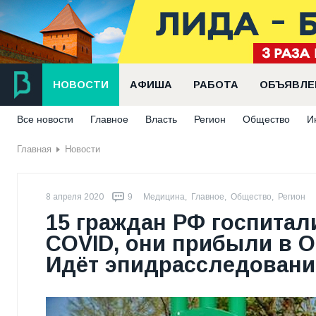
НОВОСТИ
АФИША
РАБОТА
ОБЪЯВЛЕ
Все новости
Главное
Власть
Регион
Общество
И
Главная
Новости
8 апреля 2020
9
Медицина
,
Главное
,
Общество
,
Регион
15 граждан РФ госпитал
COVID, они прибыли в О
Идёт эпидрасследовани