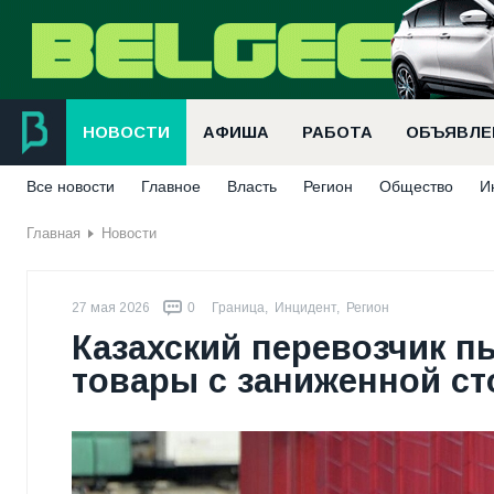
НОВОСТИ
АФИША
РАБОТА
ОБЪЯВЛЕ
Все новости
Главное
Власть
Регион
Общество
И
Главная
Новости
27 мая 2026
0
Граница
,
Инцидент
,
Регион
Казахский перевозчик п
товары с заниженной с