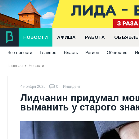
НОВОСТИ
АФИША
РАБОТА
ОБЪЯВЛЕ
Все новости
Главное
Власть
Регион
Общество
И
Главная
Новости
4 ноября 2025
0
Инцидент
Лидчанин придумал мош
выманить у старого зна