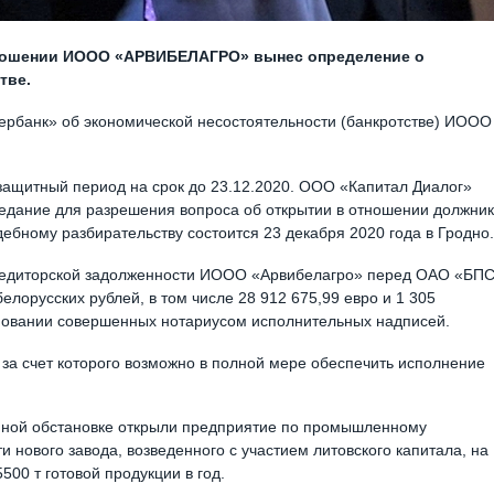
тношении ИООО «АРВИБЕЛАГРО» вынес определение о
тве.
рбанк» об экономической несостоятельности (банкротстве) ИООО
щитный период на срок до 23.12.2020. ООО «Капитал Диалог»
дание для разрешения вопроса об открытии в отношении должни
удебному разбирательству состоится 23 декабря 2020 года в Гродно.
редиторской задолженности ИООО «Арвибелагро» перед ОАО «БПС
елорусских рублей, в том числе 28 912 675,99 евро и 1 305
сновании совершенных нотариусом исполнительных надписей.
за счет которого возможно в полной мере обеспечить исполнение
енной обстановке открыли предприятие по промышленному
 нового завода, возведенного с участием литовского капитала, на
00 т готовой продукции в год.