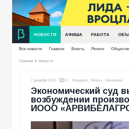
НОВОСТИ
АФИША
РАБОТА
ОБЪ
Все новости
Главное
Власть
Регион
Обществ
Главная
Новости
7 декабря 2020
2
Инцидент
,
Регион
,
Экономика
Экономический суд в
возбуждении произво
ИООО «АРВИБЕЛАГР