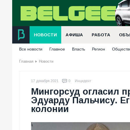
НОВОСТИ
АФИША
РАБОТА
ОБЪ
Все новости
Главное
Власть
Регион
Обществ
Главная
Новости
17 декабря 2021
0
Инцидент
Мингорсуд огласил п
Эдуарду Пальчису. Ег
колонии