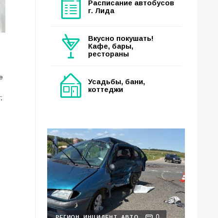
Расписание автобусов
г. Лида
Вкусно покушать!
Кафе, бары,
рестораны
е
Усадьбы, бани,
коттеджи
;
0
РЕГИОН
ИНЦИДЕНТ
АВТО