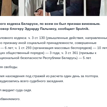
ого кодекса Беларуси, по всем он был признан виновным.
говор блогеру Эдуарду Пальчису, сообщает Sputnik.
ловного кодекса: ч. 3 ст. 130 (умышленные действия, направленны
по признаку иной социальной принадлежности, совершенные
— 6 лет; ч. 1 ст. 293 (организация массовых беспорядков) — 10 лет
щих общественный порядок) — 3 года; ч. 3 ст. 361 (призывы к
циональной безопасности Республики Беларусь) — 5 лет.
ия свободы.
емя нахождения под стражей из расчета один день за полтора.
 аудиозапись всего судебного заседания.
л вердикт суда сидя.
обвиняемого.