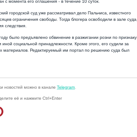
 с момента его оглашения - в течение 10 суток.
ский городской суд уже рассматривал дело Пальчиса, известного
есяцев ограничения свободы. Тогда блогера освободили в зале суда
мя следствия.
6 году было предъявлено обвинение в разжигании розни по признаку
и иной социальной принадлежности. Кроме этого, его судили за
их материалов. Редактируемый им портал по решению суда был
ки новостей можно в канале
Telegram
.
делите её и нажмите Ctrl+Enter