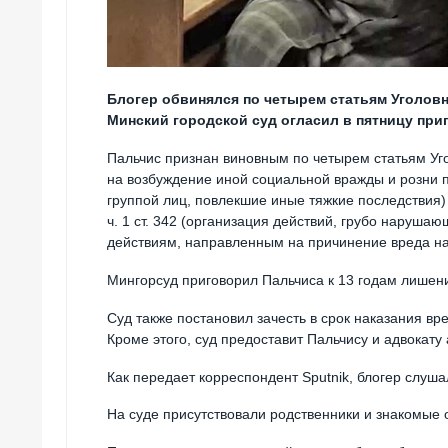
Блогер обвинялся по четырем статьям Уголовн
Минский городской суд огласил в пятницу при
Пальчис признан виновным по четырем статьям Уго
на возбуждение иной социальной вражды и розни 
группой лиц, повлекшие иные тяжкие последствия) 
ч. 1 ст. 342 (организация действий, грубо нарушаю
действиям, направленным на причинение вреда на
Мингорсуд приговорил Пальчиса к 13 годам лишен
Суд также постановил зачесть в срок наказания вр
Кроме этого, суд предоставит Пальчису и адвокату
Как передает корреспондент Sputnik, блогер слуша
На суде присутствовали родственники и знакомые 