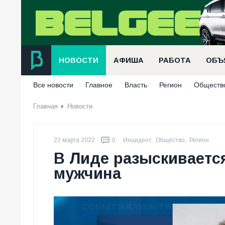
НОВОСТИ
АФИША
РАБОТА
ОБЪ
Все новости
Главное
Власть
Регион
Обществ
Главная
Новости
22 марта 2022
0
Инцидент
,
Общество
,
Регион
В Лиде разыскиваетс
мужчина