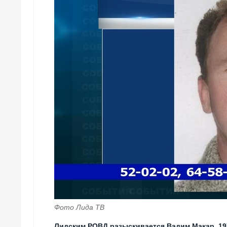
Фото Лида ТВ
Лидским РОВД разыскивается Вадим Макар, 197