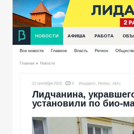
НОВОСТИ
АФИША
РАБОТА
ОБЪ
Все новости
Главное
Власть
Регион
Обществ
Главная
Новости
22 сентября 2022
0
Инцидент
,
Регион
,
Авто
Лидчанина, укравшего
установили по био-ма