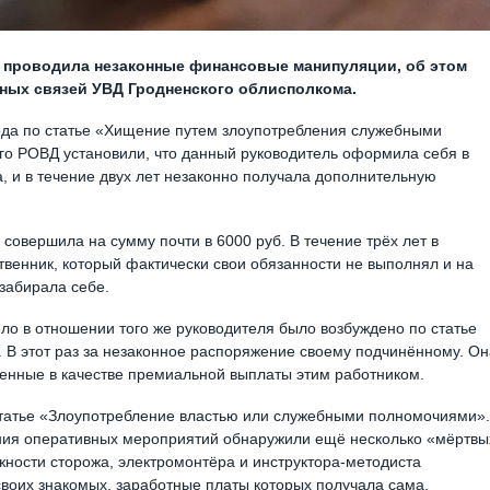
 проводила незаконные финансовые манипуляции, об этом
ных связей УВД Гродненского облисполкома.
года по статье «Хищение путем злоупотребления служебными
о РОВД установили, что данный руководитель оформила себя в
а, и в течение двух лет незаконно получала дополнительную
овершила на сумму почти в 6000 руб. В течение трёх лет в
венник, который фактически свои обязанности не выполнял и на
 забирала себе.
ело в отношении того же руководителя было возбуждено по статье
В этот раз за незаконное распоряжение своему подчинённому. Он
ченные в качестве премиальной выплаты этим работником.
статье «Злоупотребление властью или служебными полномочиями».
ния оперативных мероприятий обнаружили ещё несколько «мёртвы
жности сторожа, электромонтёра и инструктора-методиста
воих знакомых, заработные платы которых получала сама.