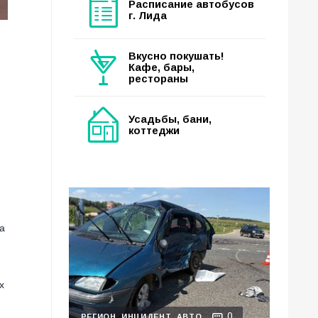
Расписание автобусов
г. Лида
Вкусно покушать!
Кафе, бары,
рестораны
Усадьбы, бани,
коттеджи
а
х
0
РЕГИОН
ИНЦИДЕНТ
АВТО