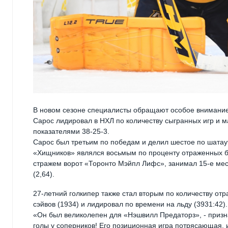
В новом сезоне специалисты обращают особое внимание
Сарос лидировал в НХЛ по количеству сыгранных игр и ма
показателями 38-25-3.
Сарос был третьим по победам и делил шестое по шатаут
«Хищников» являлся восьмым по проценту отраженных бр
стражем ворот «Торонто Мэйпл Лифс», занимал 15-е мес
(2,64).
27-летний голкипер также стал вторым по количеству отр
сэйвов (1934) и лидировал по времени на льду (3931:42).
«Он был великолепен для «Нэшвилл Предаторз», - призна
голы у соперников! Его позиционная игра потрясающая, 