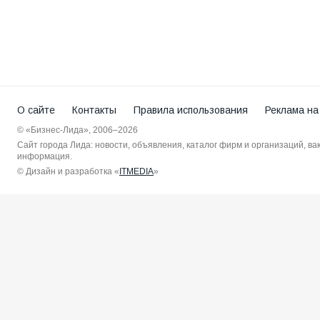
О сайте
Контакты
Правила использования
Реклама на
© «Бизнес-Лида», 2006–2026
Сайт города Лида: новости, объявления, каталог фирм и организаций, в
информация.
© Дизайн и разработка «
ITMEDIA
»