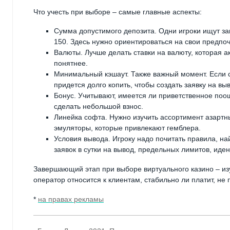
Что учесть при выборе – самые главные аспекты:
Сумма допустимого депозита. Одни игроки ищут зав
150. Здесь нужно ориентироваться на свои предпо
Валюты. Лучше делать ставки на валюту, которая а
понятнее.
Минимальный кэшаут. Также важный момент. Если с
придется долго копить, чтобы создать заявку на вы
Бонус. Учитывают, имеется ли приветственное поо
сделать небольшой взнос.
Линейка софта. Нужно изучить ассортимент азартны
эмуляторы, которые привлекают гемблера.
Условия вывода. Игроку надо почитать правила, н
заявок в сутки на вывод, предельных лимитов, иде
Завершающий этап при выборе виртуального казино – изу
оператор относится к клиентам, стабильно ли платит, не 
*
на правах рекламы