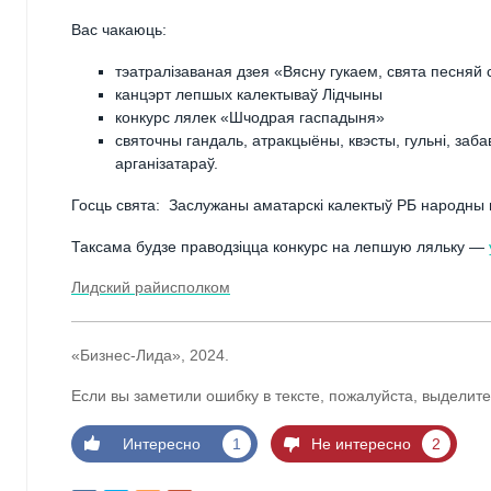
Вас чакаюць:
тэатралізаваная дзея «Вясну гукаем, свята песняй 
канцэрт лепшых калектываў Лідчыны
конкурс лялек «Шчодрая гаспадыня»
святочны гандаль, атракцыёны, квэсты, гульні, заб
арганізатараў.
Госць свята: Заслужаны аматарскі калектыў РБ народны 
Таксама будзе праводзiцца конкурс на лепшую ляльку —
Лидский райисполком
«Бизнес-Лида», 2024.
Если вы заметили ошибку в тексте, пожалуйста, выделите
Интересно
1
Не интересно
2