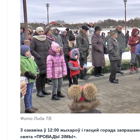
Фото Лида ТВ.
3 сакавіка ў 12:00 жыхароў i гасцей горада запрашаю
свята «ПРОВАДЫ ЗІМЫ».