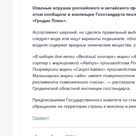
Опасные игрушки российского и китайского пр
этом сообщили в инспекции Госстандарта пос
«Гродно Плюс».
Ассортимент широкий, но сделать правильный выбо
следуют моде или ищут варианты подешевле, обх
модели содержат вредные химические вещества, у
«В наборе для лепки «Весёлый зоопарк» марки «A
сортер с маркировкой «Alatoys» производства Р
Погремушки марки «Canpol babies» производств
Малышарики марки «alilo» имеет поверхностное
регламента таможенного союза»
, — рассказала
Гродненской областной инспекции госстандарта.
Предписаниями Государственного комитета по ста
обращению на территории страны и внесены в рее
Гродно+