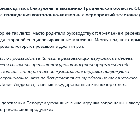
оизводства обнаружены в магазинах Гродненской области. О
ле проведения контрольно-надзорных мероприятий телеканал
р не так легко. Часто родители руководствуются желанием ребёнк
одя стороной специализированные магазины. Между тем, некоторы
ровень которых превышен в десятки раз.
ttivio производства Китай, в развивающих игрушках из дерева
оссия выявлены превышения уровня миграции формальдегида.
а Польша, интерактивная музыкальная игрушка-погремушка
 окрашивание, что не допускается по требования технического
 Лилия Андреева, главный государственный инспектор отдела
ндартизации Беларуси указанные выше игрушки запрещены к ввозу
стр «Опасной продукции».