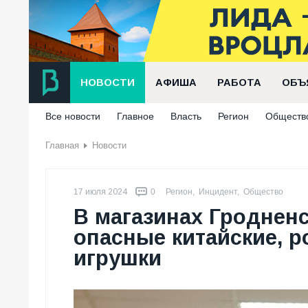
НОВОСТИ
АФИША
РАБОТА
ОБЪ
Все новости
Главное
Власть
Регион
Обществ
Главная
Новости
17 июля 2024
0
Регион
,
Инцидент
,
Общество
В магазинах Гроднен
опасные китайские, р
игрушки