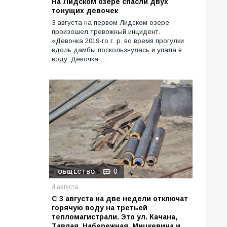
На Лидском озере спасли двух
тонущих девочек
3 августа на первом Лидском озере
произошел тревожный инцидент.
«Девочка 2019-го г. р. во время прогулки
вдоль дамбы поскользнулась и упала в
воду. Девочка …
0
ОБЩЕСТВО
4 августа
С 3 августа на две недели отключат
горячую воду на третьей
тепломагистрали. Это ул. Качана,
Тавлая, Набережная, Мицкевича и