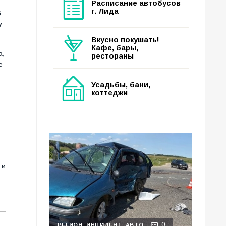
Расписание автобусов
г. Лида
б
у
Вкусно покушать!
Кафе, бары,
а,
рестораны
е
Усадьбы, бани,
коттеджи
 и
0
РЕГИОН
ИНЦИДЕНТ
АВТО